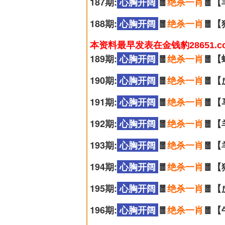
187期:
心胸开阔
🧧
绝杀一肖
🧧【
188期:
心胸开阔
🧧
绝杀一肖
🧧【
本资料最早发表在金钱豹28651
189期:
心胸开阔
🧧
绝杀一肖
🧧【
190期:
心胸开阔
🧧
绝杀一肖
🧧【
191期:
心胸开阔
🧧
绝杀一肖
🧧【
192期:
心胸开阔
🧧
绝杀一肖
🧧【
193期:
心胸开阔
🧧
绝杀一肖
🧧【
194期:
心胸开阔
🧧
绝杀一肖
🧧【
195期:
心胸开阔
🧧
绝杀一肖
🧧【
196期:
心胸开阔
🧧
绝杀一肖
🧧【