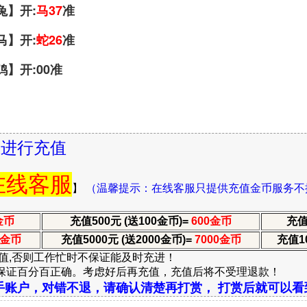
兔】开:
马37
准
马】开:
蛇26
准
鸡】开:00准
服进行充值
在线客服
】
（温馨提示：在线客服只提供充值金币服务不
金币
充值500元 (送100金币)=
600金币
充值
0金币
充值5000元 (送2000金币)=
7000金币
充值10
充值,否则工作忙时不保证能及时充进！
保证百分百正确。考虑好后再充值，充值后将不受理退款！
手账户，对错不退，请确认清楚再打赏， 打赏后就可以看