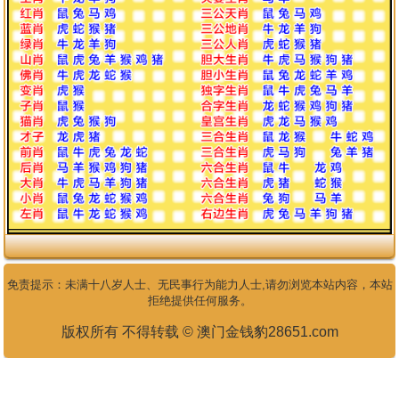
免责提示：未满十八岁人士、无民事行为能力人士,请勿浏览本站内容，本站
拒绝提供任何服务。
版权所有 不得转载 © 澳门金钱豹28651.com