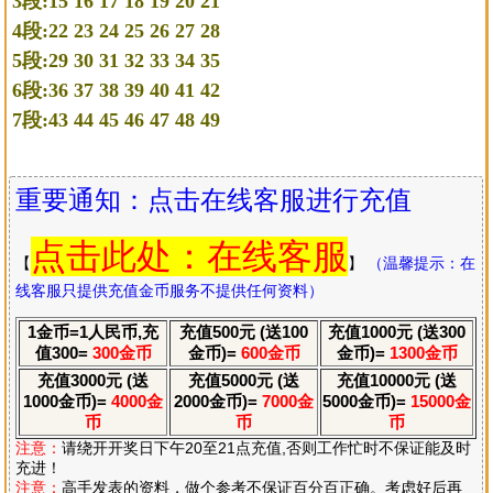
3段:15 16 17 18 19 20 21
4段:22 23 24 25 26 27 28
5段:29 30 31 32 33 34 35
6段:36 37 38 39 40 41 42
7段:43 44 45 46 47 48 49
重要通知：点击在线客服进行充值
点击此处
：在线客服
【
】
（温馨提示：在
线客服只提供充值金币服务不提供任何资料）
1金币=1人民币,充
充值500元 (送100
充值1000元 (送300
值300=
300金币
金币)=
600金币
金币)=
1300金币
充值3000元 (送
充值5000元 (送
充值10000元 (送
1000金币)=
4000金
2000金币)=
7000金
5000金币)=
15000金
币
币
币
注意：
请绕开开奖日下午20至21点充值,否则工作忙时不保证能及时
充进！
注意：
高手发表的资料，做个参考不保证百分百正确。考虑好后再