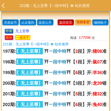
221期：无上至尊【一段中特】〓 站长推荐
充值金币
认证规则
提前公开
返回首页
关闭本页
编辑帖子
无上至尊
作者
177096
级别
一级高手
阅读:
次
221期：无上至尊【一段中特】〓 站长推荐
197期:
〖无上至尊〗
⛩️
一段中特
⛩️【
2
段】开:
猪08
准
198期:
〖无上至尊〗
⛩️
一段中特
⛩️【
1
段】开:
鼠07
准
199期:
〖无上至尊〗
⛩️
一段中特
⛩️【
6
段】开:
羊36
准
200期:
〖无上至尊〗
⛩️
一段中特
⛩️【3段】开:
龙39
错
201期:
〖无上至尊〗
⛩️
一段中特
⛩️【
5
段】开:
猪32
准
202期:
〖无上至尊〗
⛩️
一段中特
⛩️【
6
段】开:
兔40
准