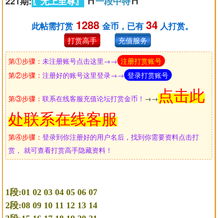
221期:
〖无上至尊〗
⛩️
一段中特
⛩️
1288
34
此帖需打赏
金币，已有
人打赏。
打赏高手
充值服务
第①步骤：
未注册账号点击这里→→
注册打赏账号
第②步骤：
注册好的账号这里登录→→
登录打赏账号
点击此
第③步骤：
联系在线客服充值论坛打赏金币！
→→
处联系在线客服
第④步骤：
登录到你注册好的用户名后，找到你需要资料点击打
赏， 就可查看打赏高手隐藏资料！
1段:01 02 03 04 05 06 07
2段:08 09 10 11 12 13 14