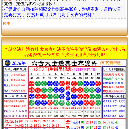
充值，充值后将不受理退款！
打赏后会自动扣除相应金币到高手账户，对错不退，请确认清
楚再打赏， 打赏后就可以看到高手发表的资料！
楼主
本站坚决杜绝假料,发表资料决不允许带假记录.如遇改料,假料,马
后炮资料,一经查实,直接删除用户,封号封IP.