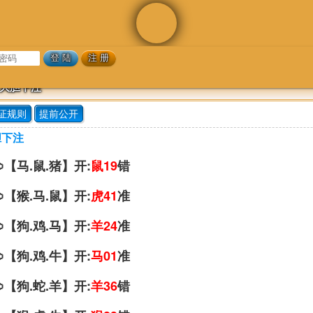
 大胆下注
证规则
提前公开
胆下注
🍅【马.鼠.猪】开:
鼠19
错
🍅【猴.马.鼠】开:
虎41
准
🍅【狗.鸡.马】开:
羊24
准
🍅【狗.鸡.牛】开:
马01
准
🍅【狗.蛇.羊】开:
羊36
错