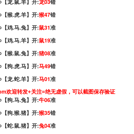
🍅【龙.鼠.羊】开:
龙03
错
🍅【猴.虎.羊】开:
猴47
错
🍅【鸡.马.兔】开:
鼠31
准
🍅【鸡.马.羊】开:
鼠19
准
🍅【猴.鼠.兔】开:
猪08
准
🍅【狗.虎.马】开:
马49
错
🍅【龙.蛇.羊】开:
马01
准
.com欢迎转发+关注=绝无虚假，可以截图保存验证
🍅【狗.马.兔】开:
牛06
准
🍅【狗.猴.猪】开:
猴35
错
🍅【蛇.鼠.猪】开:
兔04
准