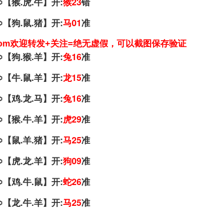
🍅【猴.虎.牛】开:
猴23
错
🍅【狗.鼠.猪】开:
马01
准
.com欢迎转发+关注=绝无虚假，可以截图保存验证
🍅【狗.猴.羊】开:
兔16
准
🍅【牛.鼠.羊】开:
龙15
准
🍅【鸡.龙.马】开:
兔16
准
🍅【猴.牛.羊】开:
虎29
准
🍅【鼠.羊.猪】开:
马25
准
🍅【虎.龙.羊】开:
狗09
准
🍅【鸡.牛.鼠】开:
蛇26
准
🍅【龙.牛.羊】开:
马25
准