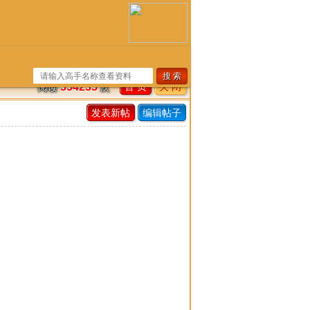
首 页
关 闭
554235
阅读
次
发表新帖
编辑帖子